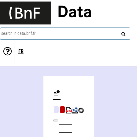
Data
search in data.bnf.fr
FR