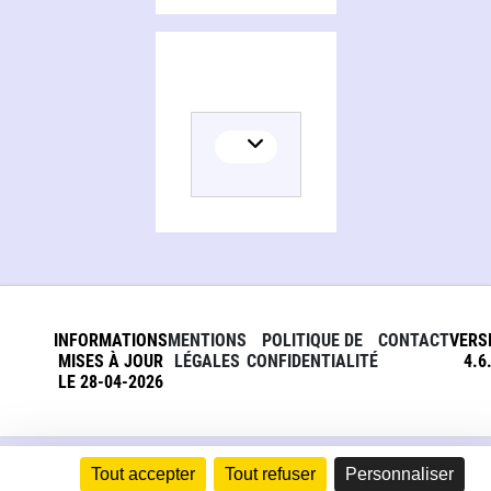
INFORMATIONS
MENTIONS
POLITIQUE DE
CONTACT
VERS
MISES À JOUR
LÉGALES
CONFIDENTIALITÉ
4.6
LE 28-04-2026
Tout accepter
Tout refuser
Personnaliser