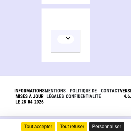
INFORMATIONS
MENTIONS
POLITIQUE DE
CONTACT
VERS
MISES À JOUR
LÉGALES
CONFIDENTIALITÉ
4.6
LE 28-04-2026
Tout accepter
Tout refuser
Personnaliser