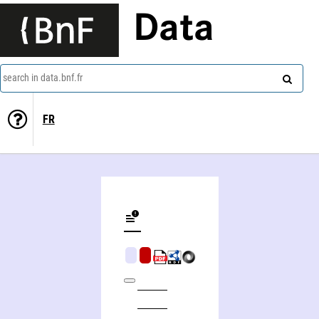
Data
search in data.bnf.fr
FR