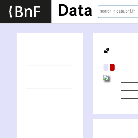
Data
search in data.bnf.fr