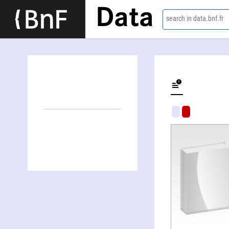
Data
search in data.bnf.fr