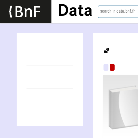
Data
search in data.bnf.fr