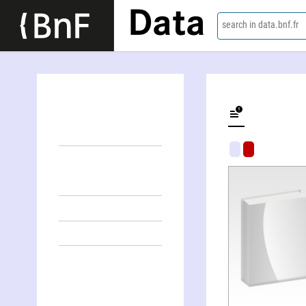
Data
search in data.bnf.fr