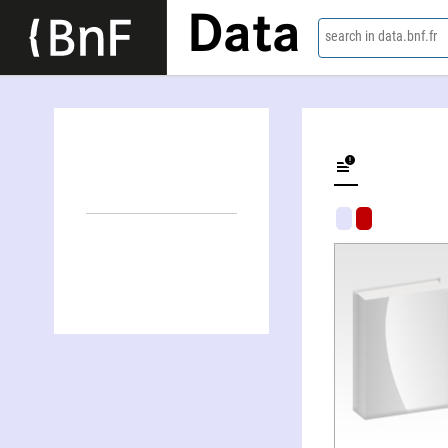
Data
search in data.bnf.fr