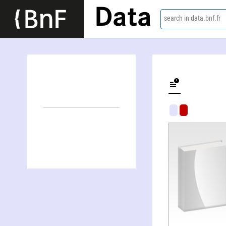
Data
search in data.bnf.fr