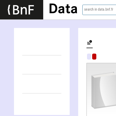
Data
search in data.bnf.fr