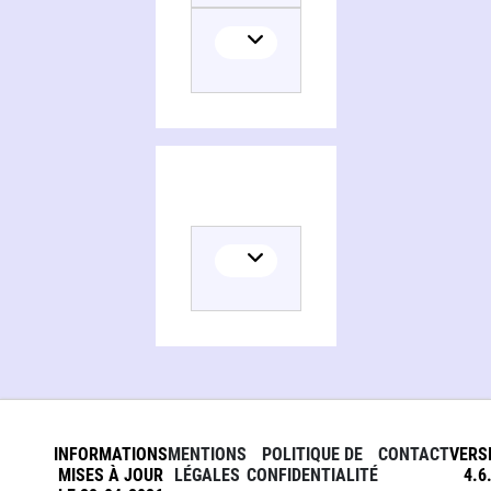
INFORMATIONS
MENTIONS
POLITIQUE DE
CONTACT
VERS
MISES À JOUR
LÉGALES
CONFIDENTIALITÉ
4.6