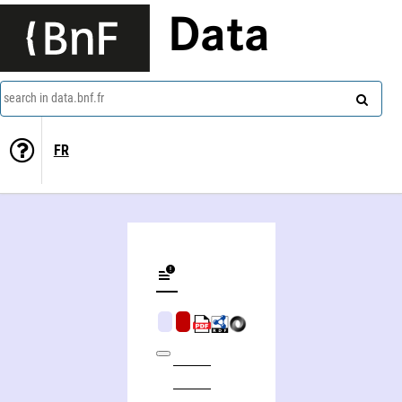
Data
search in data.bnf.fr
FR