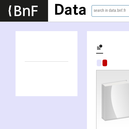
Data
search in data.bnf.fr