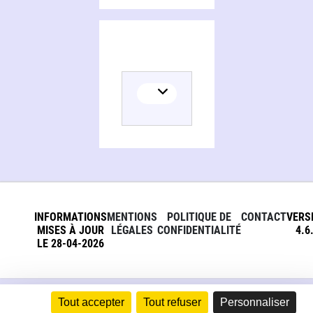
INFORMATIONS
MENTIONS
POLITIQUE DE
CONTACT
VERS
MISES À JOUR
LÉGALES
CONFIDENTIALITÉ
4.6
LE 28-04-2026
Tout accepter
Tout refuser
Personnaliser