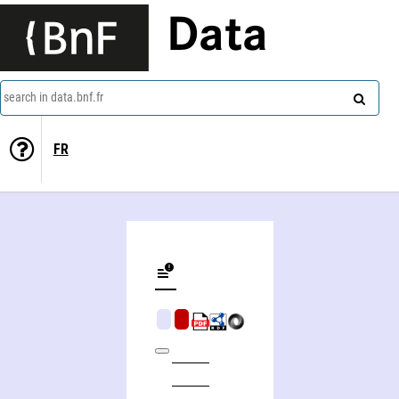
Data
search in data.bnf.fr
FR