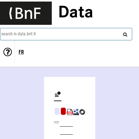
Data
search in data.bnf.fr
FR