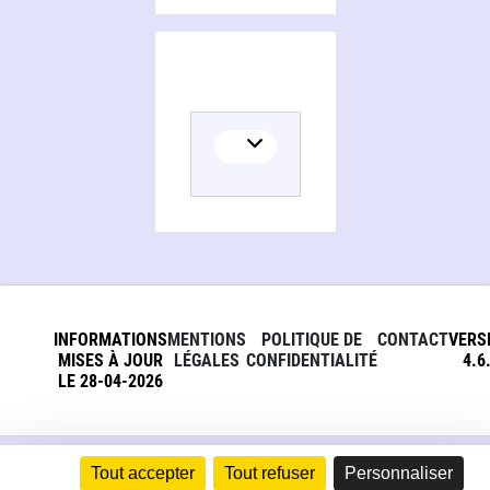
INFORMATIONS
MENTIONS
POLITIQUE DE
CONTACT
VERS
MISES À JOUR
LÉGALES
CONFIDENTIALITÉ
4.6
LE 28-04-2026
Tout accepter
Tout refuser
Personnaliser