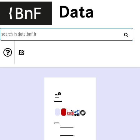
Data
search in data.bnf.fr
FR