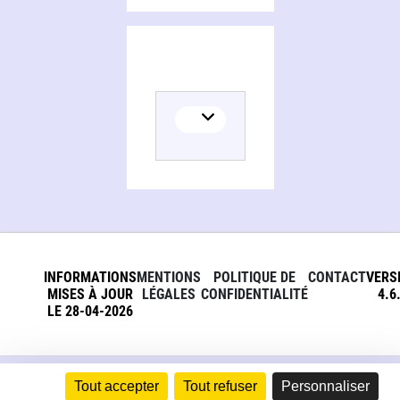
INFORMATIONS
MENTIONS
POLITIQUE DE
CONTACT
VERS
MISES À JOUR
LÉGALES
CONFIDENTIALITÉ
4.6
LE 28-04-2026
Tout accepter
Tout refuser
Personnaliser