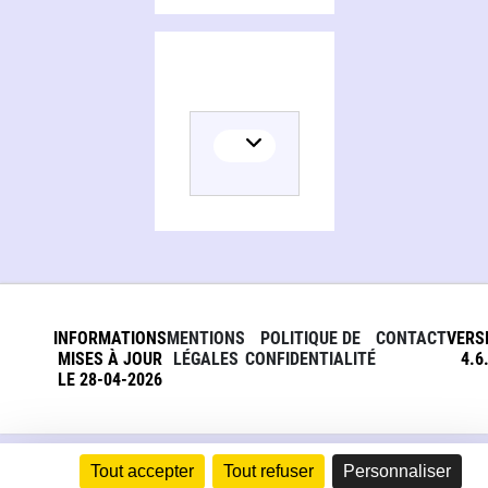
INFORMATIONS
MENTIONS
POLITIQUE DE
CONTACT
VERS
MISES À JOUR
LÉGALES
CONFIDENTIALITÉ
4.6
LE 28-04-2026
Tout accepter
Tout refuser
Personnaliser