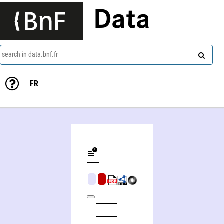
Data
search in data.bnf.fr
FR