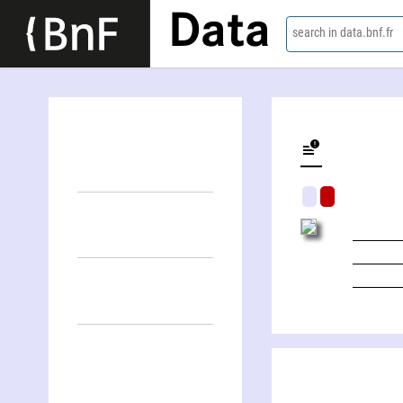
Data
search in data.bnf.fr