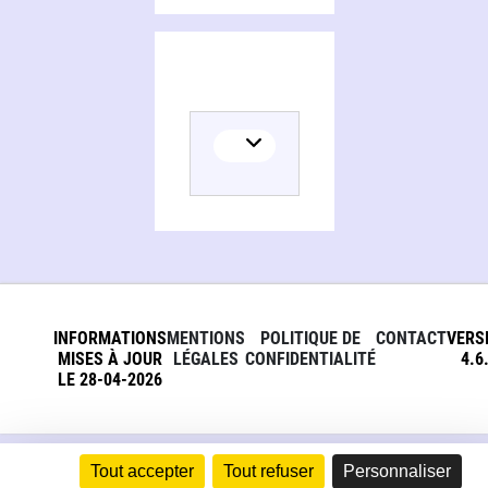
INFORMATIONS
MENTIONS
POLITIQUE DE
CONTACT
VERS
MISES À JOUR
LÉGALES
CONFIDENTIALITÉ
4.6
LE 28-04-2026
Tout accepter
Tout refuser
Personnaliser