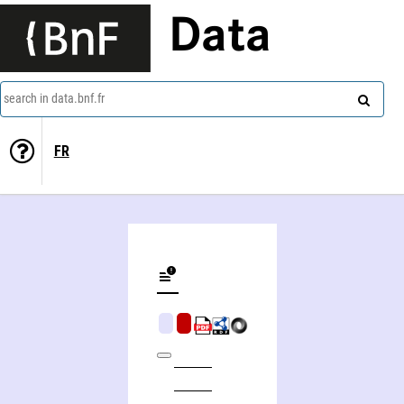
Data
search in data.bnf.fr
FR