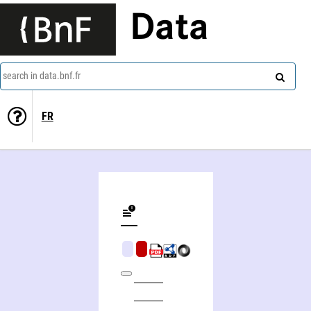
Data
search in data.bnf.fr
FR