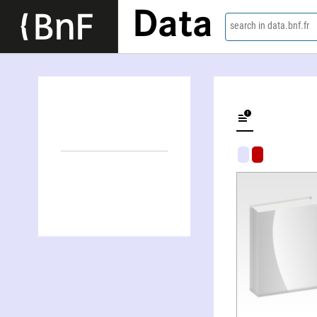
Data
search in data.bnf.fr