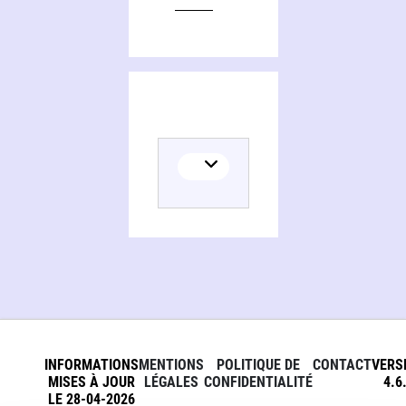
INFORMATIONS
MENTIONS
POLITIQUE DE
CONTACT
VERS
MISES À JOUR
LÉGALES
CONFIDENTIALITÉ
4.6
LE 28-04-2026