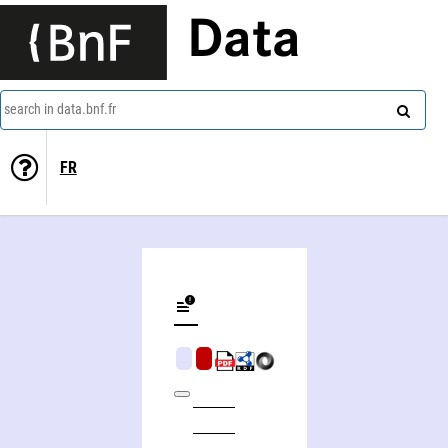
Data
search in data.bnf.fr
FR