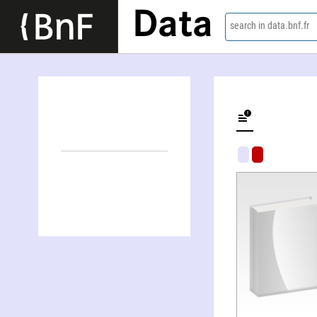
Data
search in data.bnf.fr