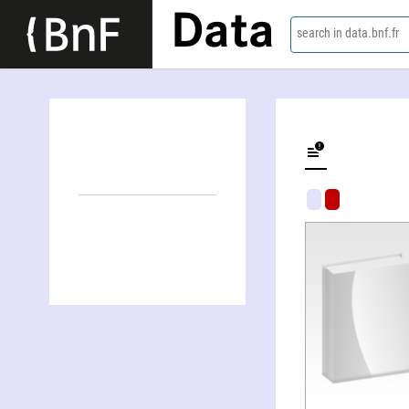
Data
search in data.bnf.fr