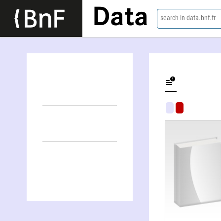
Data
search in data.bnf.fr