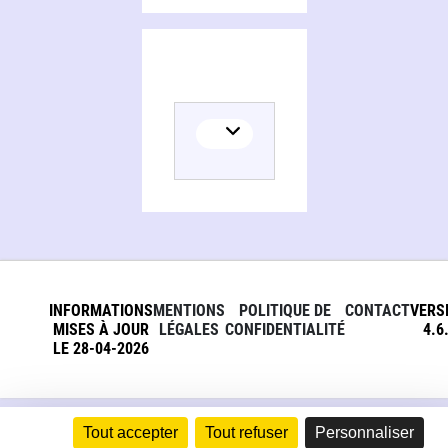
INFORMATIONS
MENTIONS
POLITIQUE DE
CONTACT
VERS
MISES À JOUR
LÉGALES
CONFIDENTIALITÉ
4.6
LE 28-04-2026
Tout accepter
Tout refuser
Personnaliser