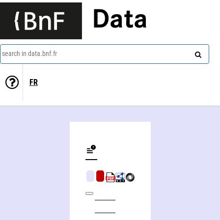
Data
search in data.bnf.fr
FR