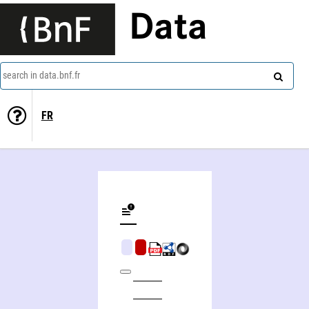
Data
search in data.bnf.fr
FR