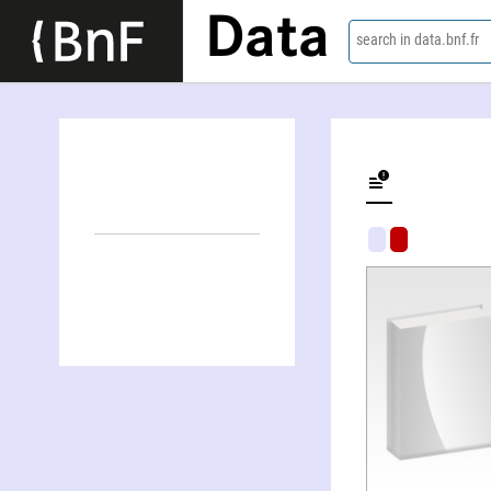
Data
search in data.bnf.fr