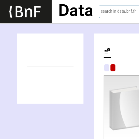
Data
search in data.bnf.fr