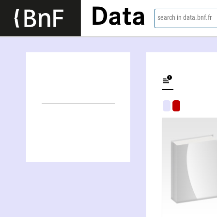
Data
search in data.bnf.fr