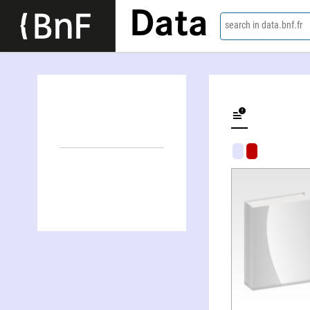
Data
search in data.bnf.fr