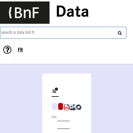
Data
search in data.bnf.fr
FR