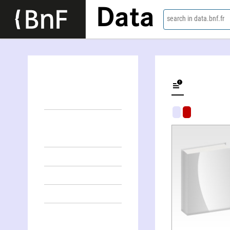
Data
search in data.bnf.fr