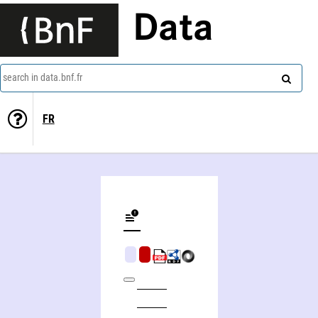
Data
search in data.bnf.fr
FR