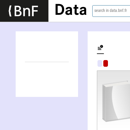
Data
search in data.bnf.fr