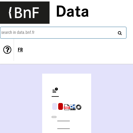
Data
search in data.bnf.fr
FR