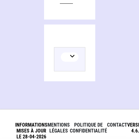
INFORMATIONS
MENTIONS
POLITIQUE DE
CONTACT
VERS
MISES À JOUR
LÉGALES
CONFIDENTIALITÉ
4.6
LE 28-04-2026