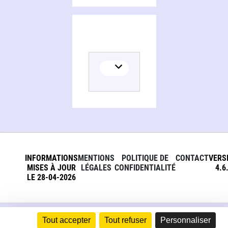
INFORMATIONS
MENTIONS
POLITIQUE DE
CONTACT
VERS
MISES À JOUR
LÉGALES
CONFIDENTIALITÉ
4.6
LE 28-04-2026
Tout accepter
Tout refuser
Personnaliser