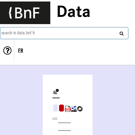
Data
search in data.bnf.fr
FR