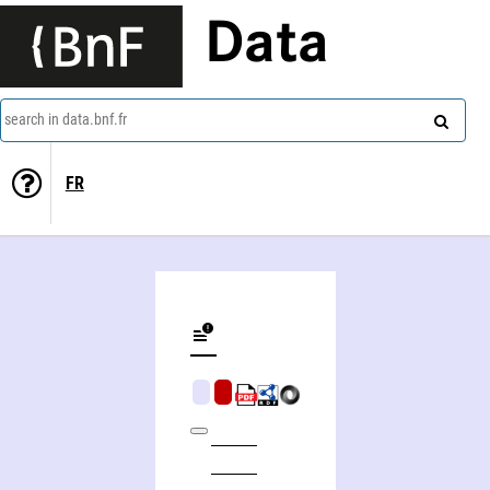
Data
search in data.bnf.fr
FR