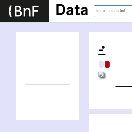
Data
search in data.bnf.fr