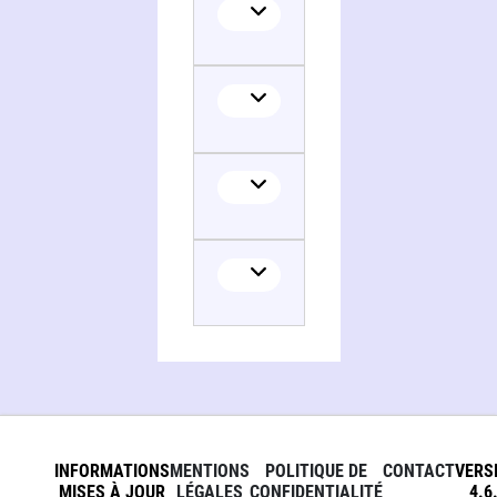
INFORMATIONS
MENTIONS
POLITIQUE DE
CONTACT
VERS
MISES À JOUR
LÉGALES
CONFIDENTIALITÉ
4.6