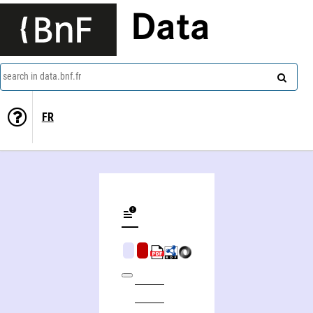
Data
search in data.bnf.fr
FR