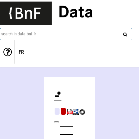
Data
search in data.bnf.fr
FR