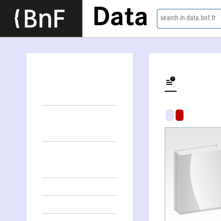
Data
search in data.bnf.fr