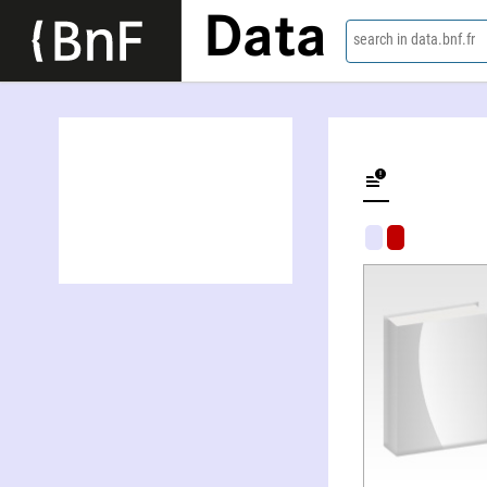
Data
search in data.bnf.fr