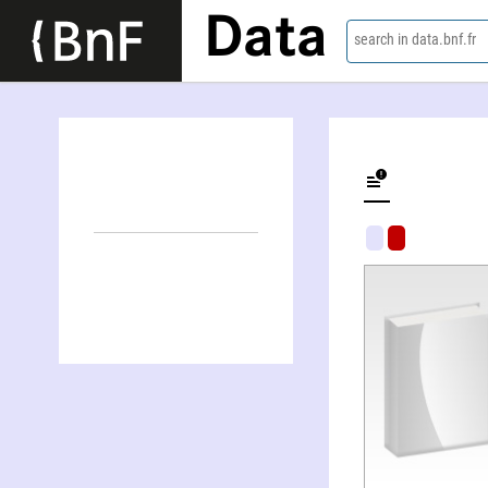
Data
search in data.bnf.fr