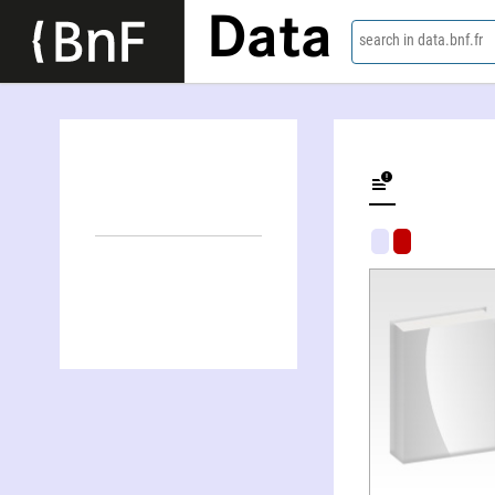
Data
search in data.bnf.fr