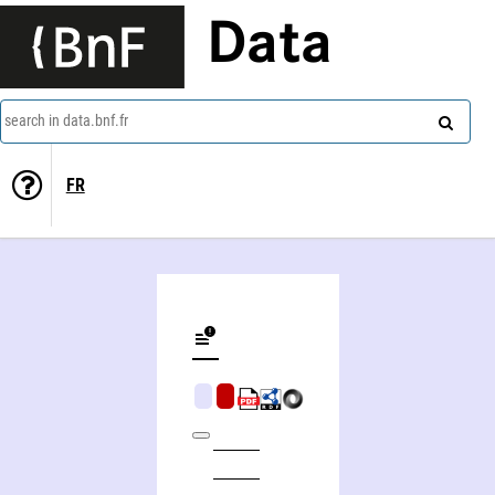
Data
search in data.bnf.fr
FR