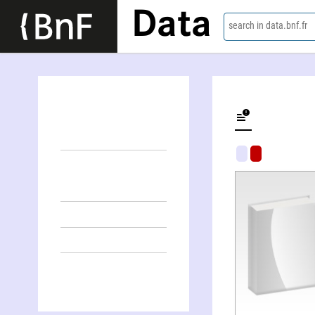
Data
search in data.bnf.fr