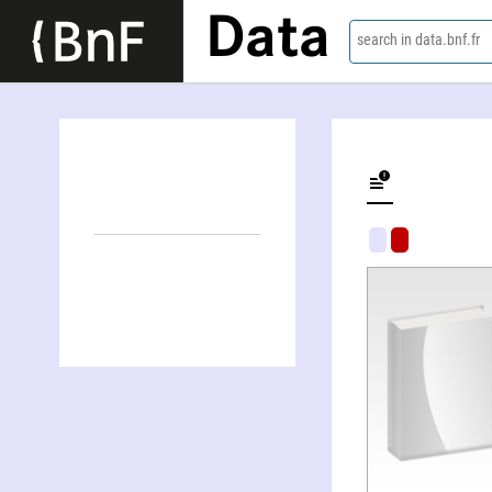
Data
search in data.bnf.fr