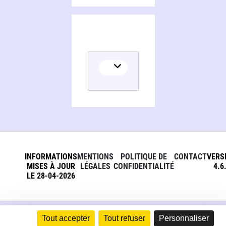
INFORMATIONS
MENTIONS
POLITIQUE DE
CONTACT
VERS
MISES À JOUR
LÉGALES
CONFIDENTIALITÉ
4.6
LE 28-04-2026
Tout accepter
Tout refuser
Personnaliser