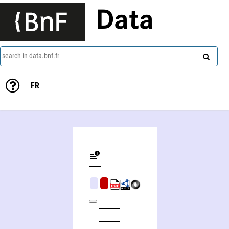
Data
search in data.bnf.fr
FR