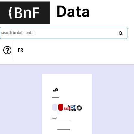
Data
search in data.bnf.fr
FR